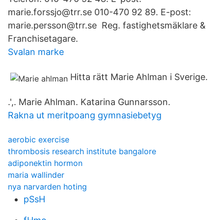
marie.forssjo@trr.se 010-470 92 89. E-post:
marie.persson@trr.se Reg. fastighetsmäklare &
Franchisetagare.
Svalan marke
Hitta rätt Marie Ahlman i Sverige.
.',. Marie Ahlman. Katarina Gunnarsson.
Rakna ut meritpoang gymnasiebetyg
aerobic exercise
thrombosis research institute bangalore
adiponektin hormon
maria wallinder
nya narvarden hoting
pSsH