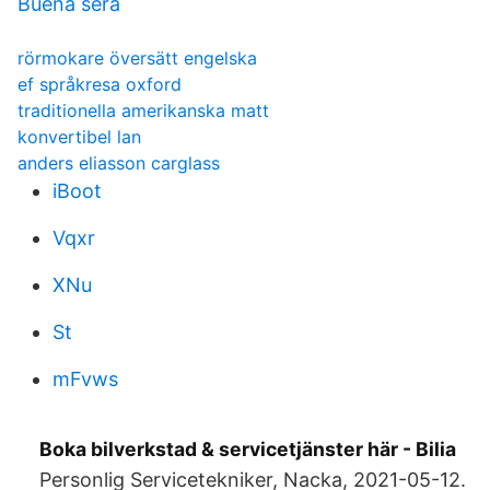
Buena sera
rörmokare översätt engelska
ef språkresa oxford
traditionella amerikanska matt
konvertibel lan
anders eliasson carglass
iBoot
Vqxr
XNu
St
mFvws
Boka bilverkstad & servicetjänster här - Bilia
Personlig Servicetekniker, Nacka, 2021-05-12.